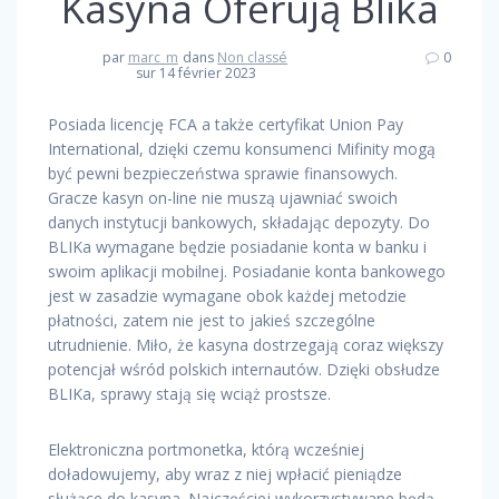
Kasyna Oferują Blika
par
marc_m
dans
Non classé
0
sur 14 février 2023
Posiada licencję FCA a także certyfikat Union Pay
International, dzięki czemu konsumenci Mifinity mogą
być pewni bezpieczeństwa sprawie finansowych.
Gracze kasyn on-line nie muszą ujawniać swoich
danych instytucji bankowych, składając depozyty. Do
BLIKa wymagane będzie posiadanie konta w banku i
swoim aplikacji mobilnej. Posiadanie konta bankowego
jest w zasadzie wymagane obok każdej metodzie
płatności, zatem nie jest to jakieś szczególne
utrudnienie. Miło, że kasyna dostrzegają coraz większy
potencjał wśród polskich internautów. Dzięki obsłudze
BLIKa, sprawy stają się wciąż prostsze.
Elektroniczna portmonetka, którą wcześniej
doładowujemy, aby wraz z niej wpłacić pieniądze
służące do kasyna. Najczęściej wykorzystywane będą