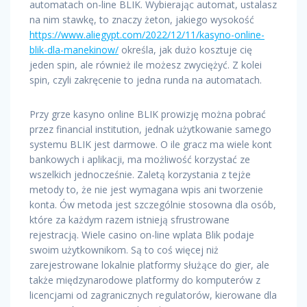
automatach on-line BLIK. Wybierając automat, ustalasz
na nim stawkę, to znaczy żeton, jakiego wysokość
https://www.aliegypt.com/2022/12/11/kasyno-online-
blik-dla-manekinow/
określa, jak dużo kosztuje cię
jeden spin, ale również ile możesz zwyciężyć. Z kolei
spin, czyli zakręcenie to jedna runda na automatach.
Przy grze kasyno online BLIK prowizję można pobrać
przez financial institution, jednak użytkowanie samego
systemu BLIK jest darmowe. O ile gracz ma wiele kont
bankowych i aplikacji, ma możliwość korzystać ze
wszelkich jednocześnie. Zaletą korzystania z tejże
metody to, że nie jest wymagana wpis ani tworzenie
konta. Ów metoda jest szczególnie stosowna dla osób,
które za każdym razem istnieją sfrustrowane
rejestracją. Wiele casino on-line wplata Blik podaje
swoim użytkownikom. Są to coś więcej niż
zarejestrowane lokalnie platformy służące do gier, ale
także międzynarodowe platformy do komputerów z
licencjami od zagranicznych regulatorów, kierowane dla