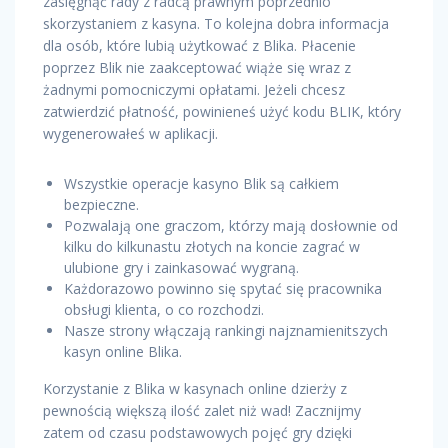
zasięgnąć rady z radcą prawnym poprzednio
skorzystaniem z kasyna. To kolejna dobra informacja
dla osób, które lubią użytkować z Blika. Płacenie
poprzez Blik nie zaakceptować wiąże się wraz z
żadnymi pomocniczymi opłatami. Jeżeli chcesz
zatwierdzić płatność, powinieneś użyć kodu BLIK, który
wygenerowałeś w aplikacji.
Wszystkie operacje kasyno Blik są całkiem
bezpieczne.
Pozwalają one graczom, którzy mają dosłownie od
kilku do kilkunastu złotych na koncie zagrać w
ulubione gry i zainkasować wygraną.
Każdorazowo powinno się spytać się pracownika
obsługi klienta, o co rozchodzi.
Nasze strony włączają rankingi najznamienitszych
kasyn online Blika.
Korzystanie z Blika w kasynach online dzierży z
pewnością większą ilość zalet niż wad! Zacznijmy
zatem od czasu podstawowych pojęć gry dzięki