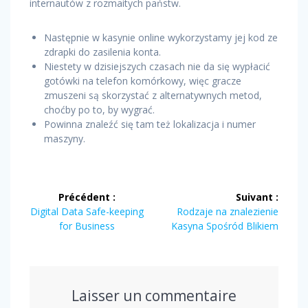
internautów z rozmaitych państw.
Następnie w kasynie online wykorzystamy jej kod ze
zdrapki do zasilenia konta.
Niestety w dzisiejszych czasach nie da się wypłacić
gotówki na telefon komórkowy, więc gracze
zmuszeni są skorzystać z alternatywnych metod,
choćby po to, by wygrać.
Powinna znaleźć się tam też lokalizacja i numer
maszyny.
Navigation
Précédent :
Suivant :
de
Article
Article
Digital Data Safe-keeping
Rodzaje na znalezienie
précédent
suivant
for Business
Kasyna Spośród Blikiem
l’article
:
:
Laisser un commentaire