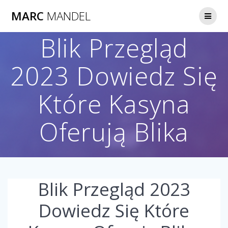
Skip
MARC
MANDEL
to
content
Blik Przegląd
2023 Dowiedz Się
Które Kasyna
Oferują Blika
Blik Przegląd 2023
Dowiedz Się Które