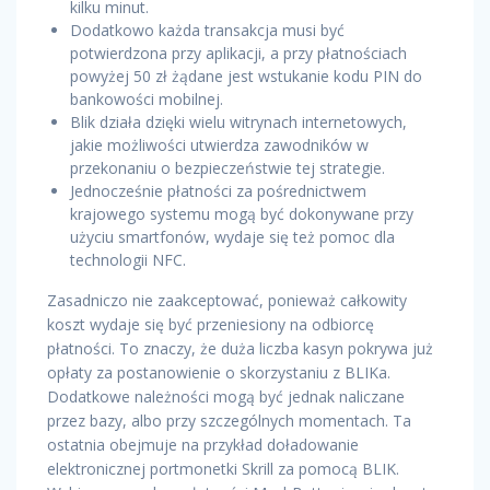
kilku minut.
Dodatkowo każda transakcja musi być
potwierdzona przy aplikacji, a przy płatnościach
powyżej 50 zł żądane jest wstukanie kodu PIN do
bankowości mobilnej.
Blik działa dzięki wielu witrynach internetowych,
jakie możliwości utwierdza zawodników w
przekonaniu o bezpieczeństwie tej strategie.
Jednocześnie płatności za pośrednictwem
krajowego systemu mogą być dokonywane przy
użyciu smartfonów, wydaje się też pomoc dla
technologii NFC.
Zasadniczo nie zaakceptować, ponieważ całkowity
koszt wydaje się być przeniesiony na odbiorcę
płatności. To znaczy, że duża liczba kasyn pokrywa już
opłaty za postanowienie o skorzystaniu z BLIKa.
Dodatkowe należności mogą być jednak naliczane
przez bazy, albo przy szczególnych momentach. Ta
ostatnia obejmuje na przykład doładowanie
elektronicznej portmonetki Skrill za pomocą BLIK.