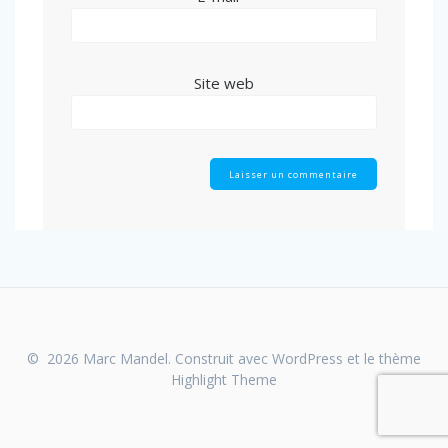
Site web
© 2026 Marc Mandel. Construit avec WordPress et le thème
Highlight Theme