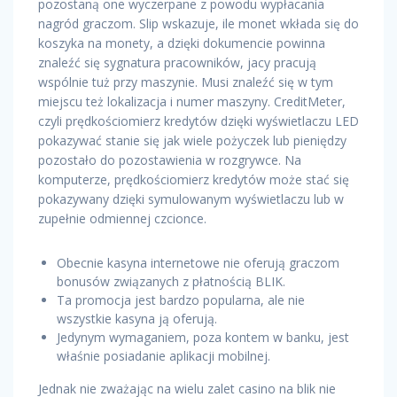
pozostaną one wyczerpane z powodu wypłacania
nagród graczom. Slip wskazuje, ile monet wkłada się do
koszyka na monety, a dzięki dokumencie powinna
znaleźć się sygnatura pracowników, jacy pracują
wspólnie tuż przy maszynie. Musi znaleźć się w tym
miejscu też lokalizacja i numer maszyny. CreditMeter,
czyli prędkościomierz kredytów dzięki wyświetlaczu LED
pokazywać stanie się jak wiele pożyczek lub pieniędzy
pozostało do pozostawienia w rozgrywce. Na
komputerze, prędkościomierz kredytów może stać się
pokazywany dzięki symulowanym wyświetlaczu lub w
zupełnie odmiennej czcionce.
Obecnie kasyna internetowe nie oferują graczom
bonusów związanych z płatnością BLIK.
Ta promocja jest bardzo popularna, ale nie
wszystkie kasyna ją oferują.
Jedynym wymaganiem, poza kontem w banku, jest
właśnie posiadanie aplikacji mobilnej.
Jednak nie zważając na wielu zalet casino na blik nie