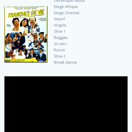
Générique début
Etage Afrique
Etage Oriental
Smurf
Virgule
Slow 1
Reggae
So am i
Russe
Slow 2
Break danse